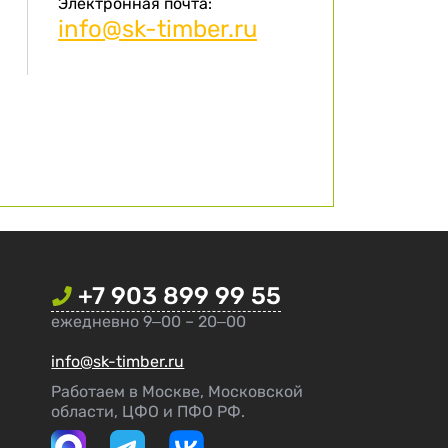
Электронная почта:
info@sk-timber.ru
+7 903 899 99 55
ежедневно 9‒00 – 20‒00
info@sk-timber.ru
Работаем в Москве, Московской
области, ЦФО и ПФО РФ.