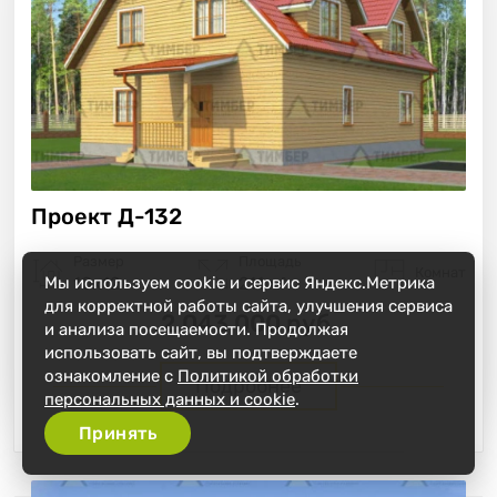
Проект
Д-132
Размер
Площадь
Комнат
Мы используем cookie и сервис Яндекс.Метрика
10х12
211 м²
для корректной работы сайта, улучшения сервиса
2 043 000 руб.
и анализа посещаемости. Продолжая
использовать сайт, вы подтверждаете
ознакомление с
Политикой обработки
Подробнее
персональных данных и cookie
.
Принять