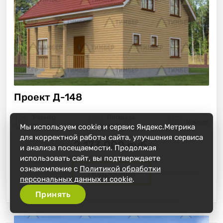
Проект
Д-148
Размер
Площадь
Комнат
Мы используем cookie и сервис Яндекс.Метрика
8х10
127 м²
для корректной работы сайта, улучшения сервиса
2 173 000 руб.
и анализа посещаемости. Продолжая
использовать сайт, вы подтверждаете
ознакомление с
Политикой обработки
Подробнее
персональных данных и cookie
.
Принять