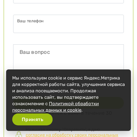
Ваш телефон
Мы используем cookie и сервис Яндекс.Метрика
для корректной работы сайта, улучшения сервиса
и анализа посещаемости. Продолжая
использовать сайт, вы подтверждаете
Отправить ➞
ознакомление с
Политикой обработки
персональных данных и cookie
.
Менеджер свяжется с вами в течение 30
минут
Принять
Нажимая кнопку "Отправить", я даю
согласие на обработку своих персональных