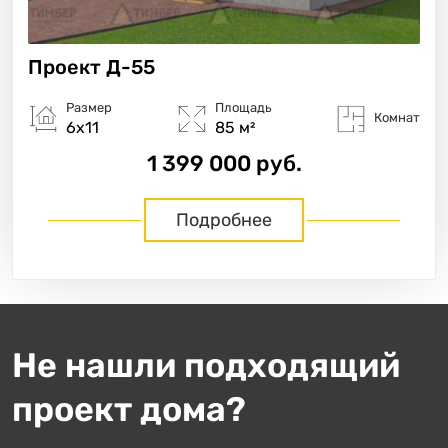
Проект
Д-55
Размер
Площадь
Комнат
6х11
85 м²
1 399 000 руб.
Подробнее
Не нашли подходящий
«
»
из
1
проект дома?