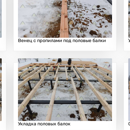
Венец с пропилами под половые балки
Укладка половых балок