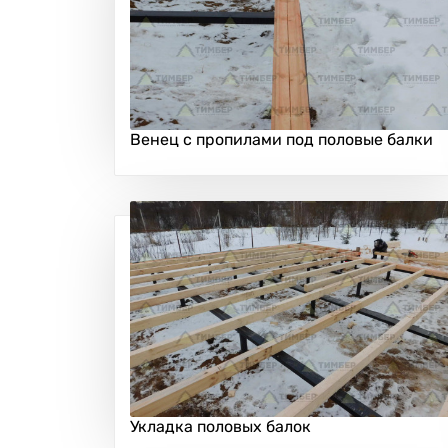
Венец с пропилами под половые балки
Укладка половых балок