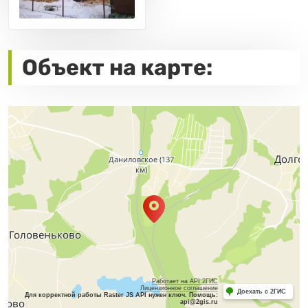
Объект на карте:
Работает на API 2ГИС
Лицензионное соглашение
Доехать с 2ГИС
Для корректной работы Raster JS API нужен ключ. Помощь:
api@2gis.ru