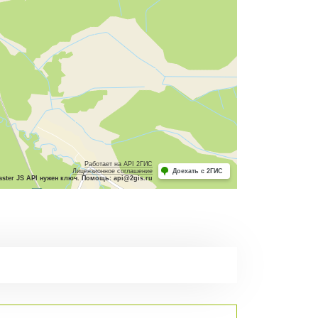
Работает на API 2ГИС
Лицензионное соглашение
Доехать с 2ГИС
ster JS API нужен ключ. Помощь: api@2gis.ru