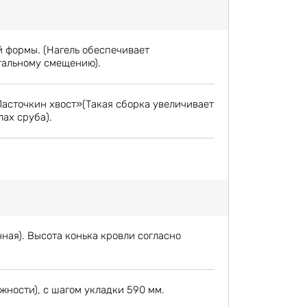
й формы. (Нагель обеспечивает
тальному смещению).
Ласточкин хвост»(Такая сборка увеличивает
лах сруба).
ная). Высота конька кровли согласно
жности), с шагом укладки 590 мм.