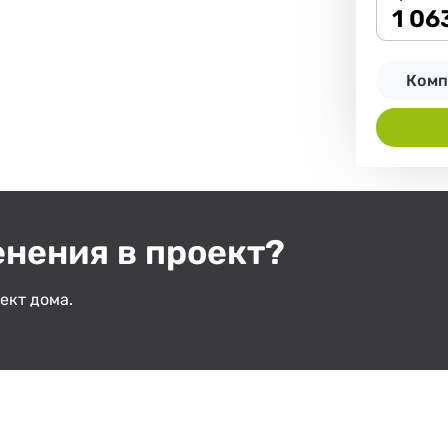
1 06
Комп
енения в проект?
ект дома.