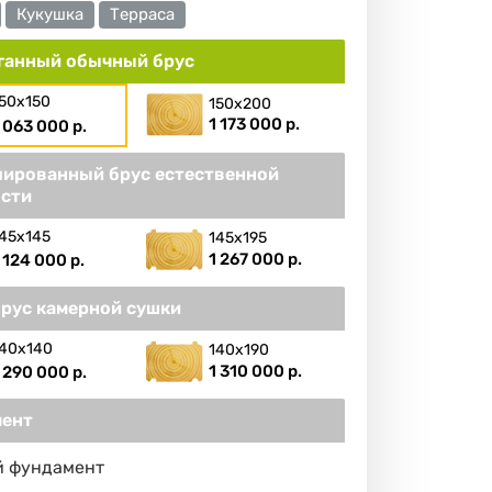
Кукушка
Терраса
ганный обычный брус
50х150
150х200
1 173 000 р.
 063 000 р.
ированный брус естественной
сти
45х145
145х195
1 267 000 р.
 124 000 р.
брус камерной сушки
40х140
140х190
1 310 000 р.
 290 000 р.
ент
й фундамент