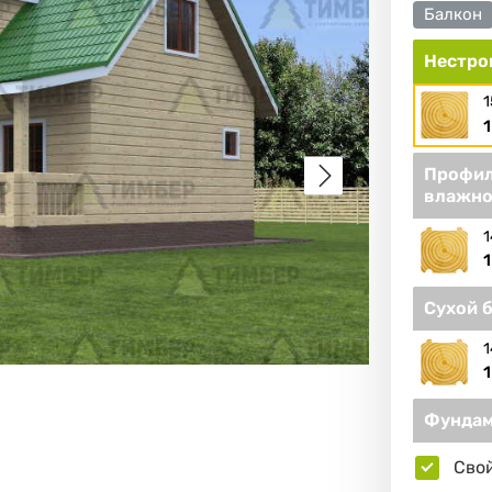
Балкон
Нестро
1
1
Профил
влажно
1
1
Сухой 
1
1
Фундам
Сво