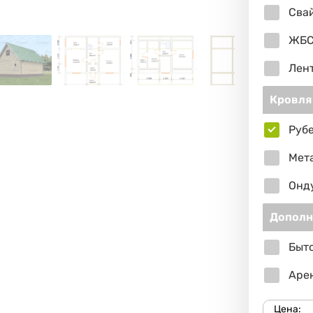
Сва
ЖБС
Лен
Кровля
Руб
Мет
Онд
Дополн
Быто
Арен
Цена: