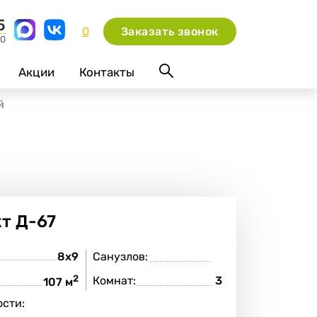
5
0
Заказать звонок
00
Акции
Контакты
й
кт
Д-67
8х9
Санузлов:
2
Комнат:
3
:
107 м
сти: