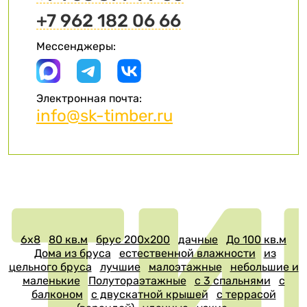
+7 962 182 06 66
Мессенджеры:
Электронная почта:
info@sk-timber.ru
6х8
80 кв.м
брус 200х200
дачные
До 100 кв.м
Дома из бруса
естественной влажности
из
цельного бруса
лучшие
малоэтажные
небольшие и
маленькие
Полутораэтажные
с 3 спальнями
с
балконом
с двускатной крышей
с террасой