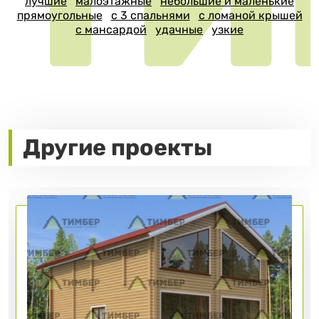
лучшие
малоэтажные
небольшие и маленькие
прямоугольные
с 3 спальнями
с ломаной крышей
с мансардой
удачные
узкие
Другие проекты