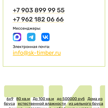
+7 903 899 99 55
+7 962 182 06 66
Мессенджеры:
Электронная почта:
info@sk-timber.ru
6х9
80 кв.м
До 100 кв.м
до 500000 руб
Дома из
бруса
естественной влажности
из цельного бруса