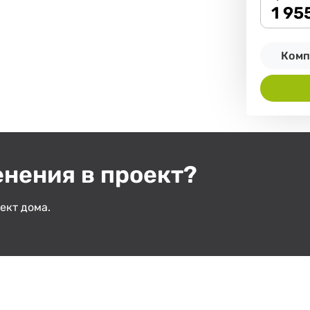
1 95
Комп
енения в проект?
ект дома.