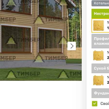
Котельн
Нестро
1
1
Профил
влажно
1
2
Сухой 
1
2
Фундам
Сво