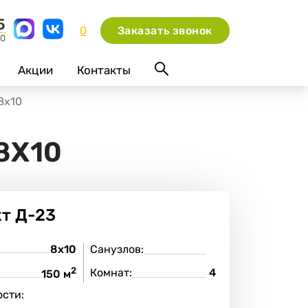
5
0
Заказать звонок
00
Акции
Контакты
8х10
8Х10
кт
Д-23
8х10
Санузлов:
2
Комнат:
4
:
150 м
сти: