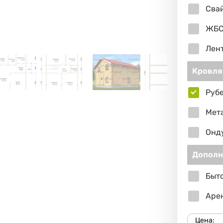
Сва
ЖБС
Лен
Кровля
Руб
Мет
Онд
Дополн
Быто
Арен
Цена: