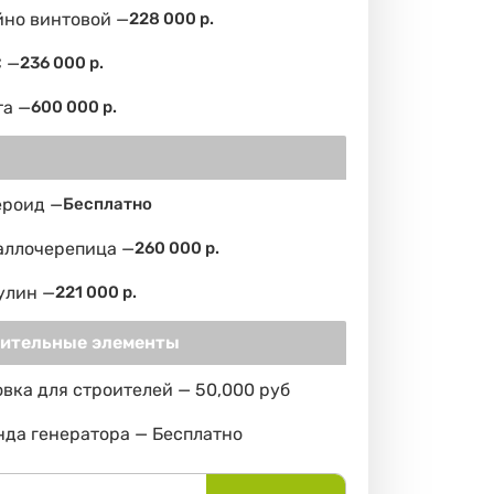
йно винтовой —
228 000 р.
 —
236 000 р.
та —
600 000 р.
ероид —
Бесплатно
аллочерепица —
260 000 р.
улин —
221 000 р.
ительные элементы
вка для строителей — 50,000 руб
да генератора — Бесплатно