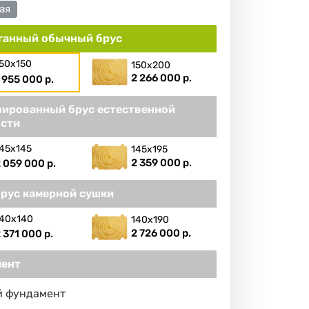
ая
ганный обычный брус
50х150
150х200
2 266 000 р.
 955 000 р.
ированный брус естественной
сти
45х145
145х195
2 359 000 р.
 059 000 р.
брус камерной сушки
40х140
140х190
2 726 000 р.
 371 000 р.
ент
й фундамент