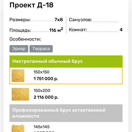
Проект
Д-18
Размеры:
7х8
Санузлов:
2
Комнат:
4
Площадь:
116 м
Особенности:
Эркер
Терраса
Нестроганный обычный брус
150х150
1 751 000 р.
150х200
2 116 000 р.
Профилированный брус естественной
влажности
145х145