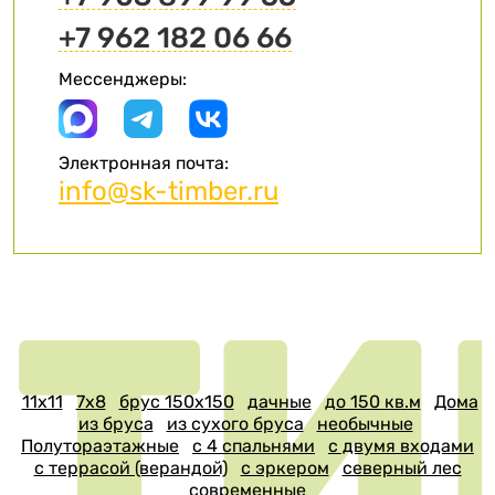
+7 962 182 06 66
Мессенджеры:
Электронная почта:
info@sk-timber.ru
11х11
7х8
брус 150х150
дачные
до 150 кв.м
Дома
из бруса
из сухого бруса
необычные
Полутораэтажные
с 4 спальнями
с двумя входами
с террасой (верандой)
с эркером
северный лес
современные