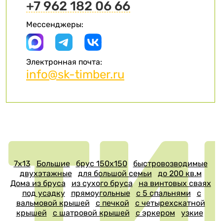
+7 962 182 06 66
Мессенджеры:
Электронная почта:
info@sk-timber.ru
7х13
Большие
брус 150х150
быстровозводимые
двухэтажные
для большой семьи
до 200 кв.м
Дома из бруса
из сухого бруса
на винтовых сваях
под усадку
прямоугольные
с 5 спальнями
с
вальмовой крышей
с печкой
с четырехскатной
крышей
с шатровой крышей
с эркером
узкие