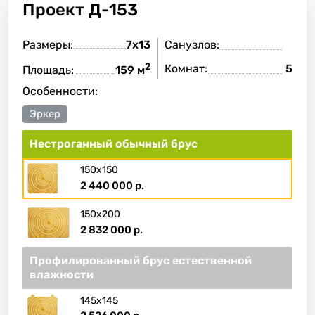
Проект
Д-153
Размеры:
7х13
Санузлов:
2
Комнат:
5
Площадь:
159 м
Особенности:
Эркер
Нестроганный обычный брус
150х150
2 440 000 р.
150х200
2 832 000 р.
Профилированный брус естественной
влажности
145х145