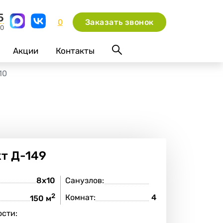
5
0
Заказать звонок
00
Акции
Контакты
10
кт
Д-149
8х10
Санузлов:
2
Комнат:
4
:
150 м
сти: