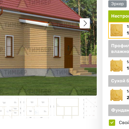
Эркер
Нестро
1
1
Профил
влажно
1
1
Сухой 
1
2
Фундам
Сво