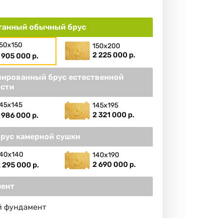
ганный обычный брус
50х150
150х200
2 225 000 р.
 905 000 р.
ированный брус естественной
сти
45х145
145х195
2 321 000 р.
 986 000 р.
брус камерной сушки
40х140
140х190
2 690 000 р.
 295 000 р.
ент
й фундамент