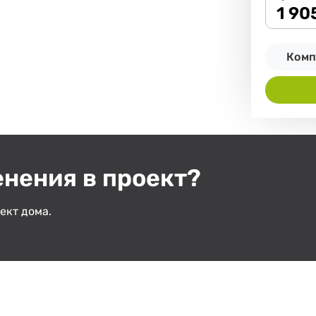
1 90
Комп
енения в проект?
ект дома.