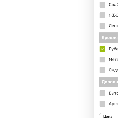
Сва
ЖБС
Лен
Кровля
Руб
Мет
Онд
Дополн
Быто
Арен
Цена: