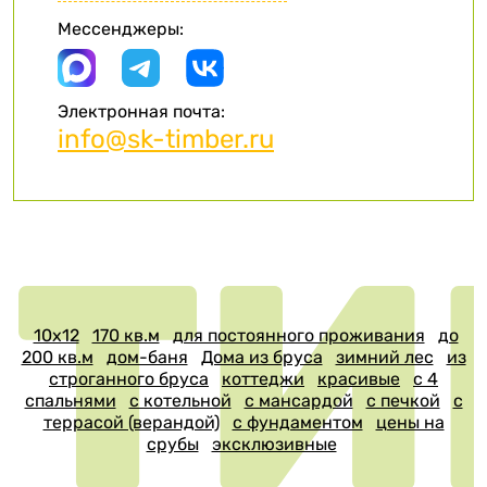
Мессенджеры:
Электронная почта:
info@sk-timber.ru
10х12
170 кв.м
для постоянного проживания
до
200 кв.м
дом-баня
Дома из бруса
зимний лес
из
строганного бруса
коттеджи
красивые
с 4
спальнями
с котельной
с мансардой
с печкой
с
террасой (верандой)
с фундаментом
цены на
срубы
эксклюзивные