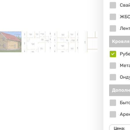
Сва
ЖБС
Лен
Кровля
Руб
Мет
Онд
Дополн
Быто
Арен
Цена: