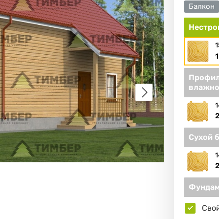
Балкон
Нестро
1
1
Профил
влажно
1
2
Сухой 
1
2
Фундам
Сво