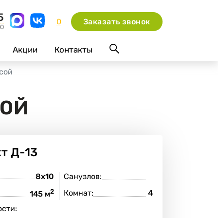
5
0
Заказать звонок
00
Акции
Контакты
сой
СОЙ
кт
Д-13
8х10
Санузлов:
2
Комнат:
4
:
145 м
сти: