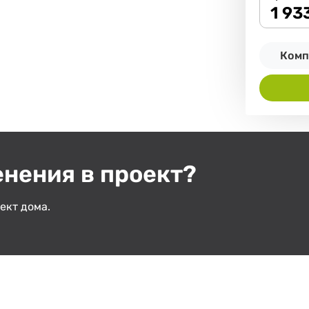
1 93
Комп
енения в проект?
ект дома.