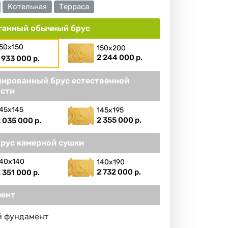
Котельная
Терраса
ганный обычный брус
50х150
150х200
2 244 000 р.
 933 000 р.
ированный брус естественной
сти
45х145
145х195
2 355 000 р.
 035 000 р.
брус камерной сушки
40х140
140х190
2 732 000 р.
 351 000 р.
ент
й фундамент